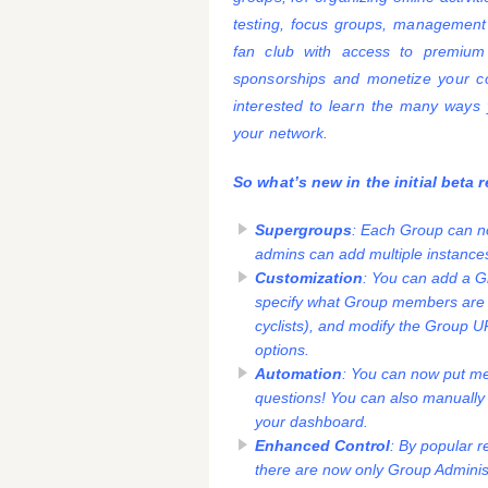
testing, focus groups, management
fan club with access to premium 
sponsorships and monetize your c
interested to learn the many ways 
your network.
So what’s new in the initial beta 
Supergroups
: Each Group can no
admins can add multiple instance
Customization
: You can add a G
specify what Group members are c
cyclists), and modify the Group U
options.
Automation
: You can now put me
questions! You can also manual
your dashboard.
Enhanced Control
: By popular 
there are now only Group Adminis