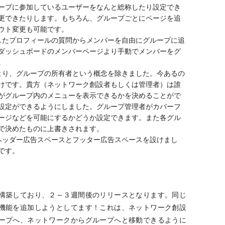
ープに参加しているユーザーをなんと総称したり設定でき
変更できたりします。もちろん、グループごとにページを追
ウト変更も可能です。
答したプロフィールの質問からメンバーを自由にグループに追
ダッシュボードのメンバーページより手動でメンバーをグ
。
により、グループの所有者という概念を除きました。今あるの
けです。貴方（ネットワーク創設者もしくは管理者）は誰
がグループ内のメニューを表示できるかを決めることがで
設定ができるようにしました。グループ管理者がカバーフ
ージなどを可能にするかどうか設定できます。また各グル
で決めたものに上書きされます。
にヘッダー広告スペースとフッター広告スペースを設けまし
です。
構築しており、２～３週間後のリリースとなります。同じ
機能を追加しようとしてます！これは、ネットワーク創設
ープへ、ネットワークからグループへと移動できるように