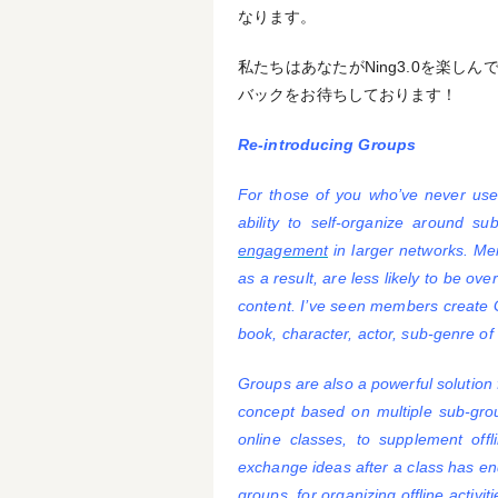
なります。
私たちはあなたがNing3.0を楽
バックをお待ちしております！
Re-introducing Groups
For those of you who’ve never use
ability to self-organize around s
engagement
in larger networks. Me
as a result, are less likely to be 
content. I’ve seen members create G
book, character, actor, sub-genre of
Groups are also a powerful solution
concept based on multiple sub-gr
online classes, to supplement off
exchange ideas after a class has en
groups, for organizing offline activit