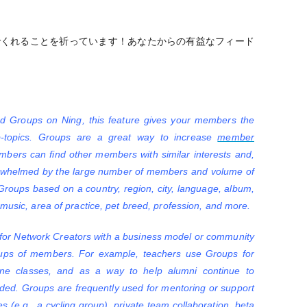
しんでくれることを祈っています！あなたからの有益なフィード
d Groups on Ning, this feature gives your members the
ub-topics. Groups are a great way to increase
member
mbers can find other members with similar interests and,
overwhelmed by the large number of members and volume of
roups based on a country, region, city, language, album,
 music, area of practice, pet breed, profession, and more.
 for Network Creators with a business model or community
oups of members. For example, teachers use Groups for
line classes, and as a way to help alumni continue to
ded. Groups are frequently used for mentoring or support
ies (e.g., a cycling group), private team collaboration, beta