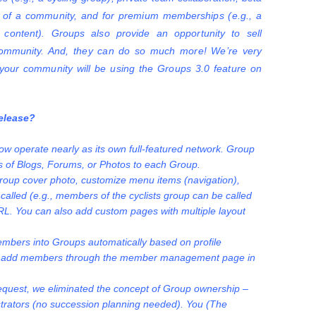
 of a community, and for premium memberships (e.g., a
content). Groups also provide an opportunity to sell
ommunity. And, they can do so much more! We’re very
your community will be using the Groups 3.0 feature on
release?
w operate nearly as its own full-featured network. Group
s of Blogs, Forums, or Photos to each Group.
roup cover photo, customize menu items (navigation),
alled (e.g., members of the cyclists group can be called
RL. You can also add custom pages with multiple layout
mbers into Groups automatically based on profile
ly add members through the member management page in
request, we eliminated the concept of Group ownership –
trators (no succession planning needed). You (The