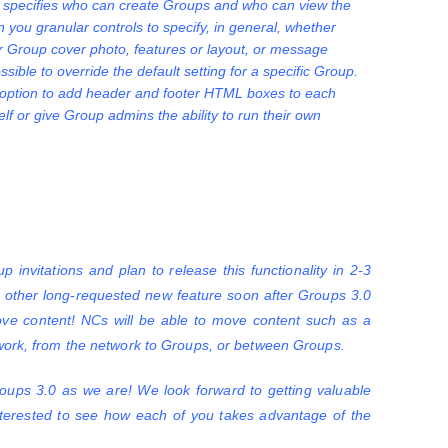
) specifies who can create Groups and who can view the
you granular controls to specify, in general, whether
 Group cover photo, features or layout, or message
ible to override the default setting for a specific Group.
 option to add header and footer HTML boxes to each
f or give Group admins the ability to run their own
invitations and plan to release this functionality in 2-3
 other long-requested new feature soon after Groups 3.0
move content! NCs will be able to move content such as a
twork, from the network to Groups, or between Groups.
oups 3.0 as we are! We look forward to getting valuable
terested to see how each of you takes advantage of the