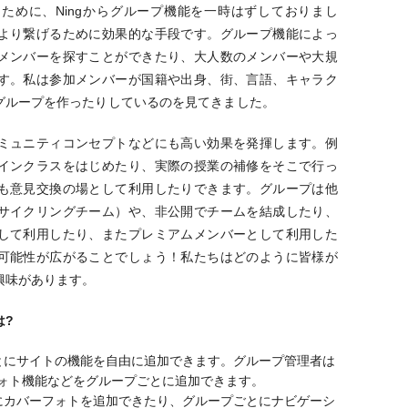
ために、Ningからグループ機能を一時はずしておりまし
より繋げるために効果的な手段です。グループ機能によっ
メンバーを探すことができたり、大人数のメンバーや大規
す。私は参加メンバーが国籍や出身、街、言語、キャラク
グループを作ったりしているのを見てきました。
ミュニティコンセプトなどにも高い効果を発揮します。例
インクラスをはじめたり、実際の授業の補修をそこで行っ
も意見交換の場として利用したりできます。グループは他
サイクリングチーム）や、非公開でチームを結成したり、
して利用したり、またプレミアムメンバーとして利用した
可能性が広がることでしょう！私たちはどのように皆様が
興味があります。
は?
ごとにサイトの機能を自由に追加できます。グループ管理者は
ォト機能などをグループごとに追加できます。
プにカバーフォトを追加できたり、グループごとにナビゲーシ