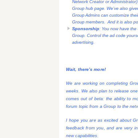
Network Creator or Administrator
Group hub page. We’ve also given 
Group Admins can customize their
Group members. And it is also poss
Sponsorship
: You now have the
Group. Control the ad code yoursel
advertising.
Wait, there’s more!
We are working on completing Group 
weeks. We also plan to release one
comes out of beta: the ability to 
forum topic from a Group to the ne
I hope you are as excited about Gr
feedback from you, and are very in
new capabilities.