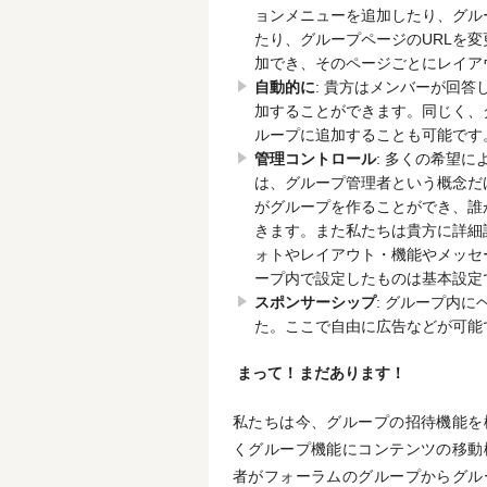
ョンメニューを追加したり、グル
たり、グループページのURLを
加でき、そのページごとにレイア
自動的に
: 貴方はメンバーが回
加することができます。同じく、
ループに追加することも可能です
管理コントロール
: 多くの希望
は、グループ管理者という概念だ
がグループを作ることができ、誰
きます。また私たちは貴方に詳細
ォトやレイアウト・機能やメッセ
ープ内で設定したものは基本設定
スポンサーシップ
: グループ内
た。ここで自由に広告などが可能
まって！まだあります！
私たちは今、グループの招待機能を
くグループ機能にコンテンツの移動
者がフォーラムのグループからグル