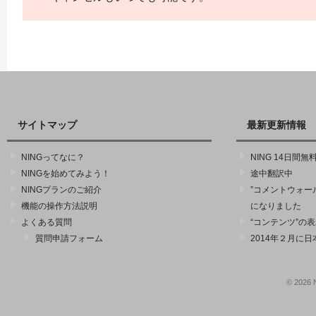
サイトマップ
最新更新情報
NINGってなに？
NING 14日間
NINGを始めてみよう！
途中翻訳中
NINGプランのご紹介
”コメントウォー
機能の操作方法説明
になりました
よくある質問
“コンテンツ”の
質問申請フォーム
2014年２月に
© 2026 N