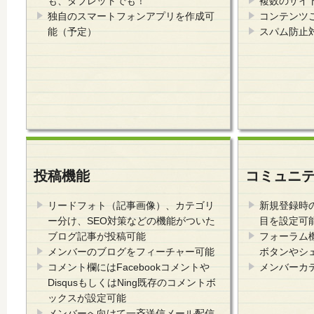
も、タブレットでも！
複数のサイ
独自のスマートフォンアプリを作成可
コンテンツ
能（予定）
スパム防止
投稿機能
コミュニ
リードフォト（記事画像）、カテゴリ
新規登録時
ー分け、SEO対策などの機能がついた
目を設定可
ブログ記事が投稿可能
フォーラム
メンバーのブログをフィーチャー可能
ボタンやシ
コメント欄にはFacebookコメントや
メンバーカ
DisqusもしくはNing既存のコメントボ
ックスが設定可能
メンバーへ向けて一斉送信メール配信