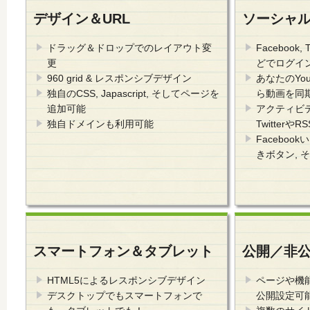
デザイン＆URL
ソーシャ
ドラッグ＆ドロップでのレイアウト変
Facebook, T
更
どでログイ
960 grid & レスポンシブデザイン
あなたのYou
独自のCSS, Japascript, そしてページを
ら動画を同
追加可能
アクティビテ
独自ドメインも利用可能
Twitterや
Facebook
きボタン, そ
スマートフォン＆タブレット
公開／非
HTML5によるレスポンシブデザイン
ページや機
デスクトップでもスマートフォンで
公開設定可