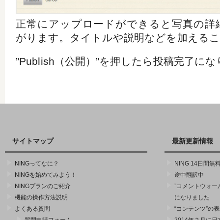
正常にアップロードができると写真の詳
がります。タイトルや説明などを加えるこ
”Publish（公開）”を押したら投稿完了に
サイトマップ
最新更新情報
NINGってなに？
NING 14日間
NINGを始めてみよう！
途中翻訳中
NINGプランのご紹介
”コメントウォー
機能の操作方法説明
になりました
よくある質問
“コンテンツ”の